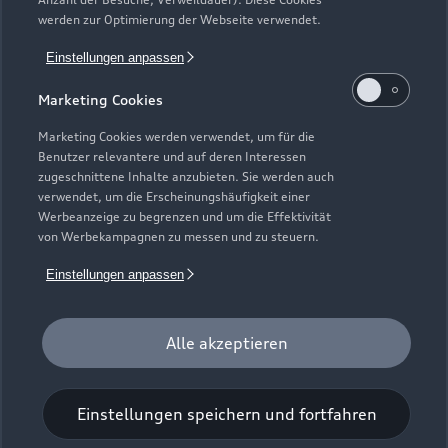
Kundenservice
Finanzierung
werden zur Optimierung der Webseite verwendet.
Garantie
Händlersuche
Aktionen & Angebote
Einstellungen anpassen
Unternehmen
Audi digital services
Audi Code
Geschäftskunden
Marketing Cookies
Karriere
myAudi
Häufige Fragen (FAQ)
Marketing Cookies werden verwendet, um für die
Investor Relations
Benutzer relevantere und auf deren Interessen
© 2026 AUDI AG. Alle Rechte vorbehalten
Audi Online Beratung
zugeschnittene Inhalte anzubieten. Sie werden auch
Presse & Media Center
verwendet, um die Erscheinungshäufigkeit einer
Impressum
Rechtliches
Hinweisgebersystem
Online-Terminvereinbarung
Werbeanzeige zu begrenzen und um die Effektivität
Datenschutz
Datenschutzinformation
Cookie-Einstellungen
von Werbekampagnen zu messen und zu steuern.
Servicekontakt
Cookie-Richtlinie
Barrierefreiheit
Audi erleben
Einstellungen anpassen
Digital Services Act
EU Data Act
Bordbuch & Bedienungsanleitungen
Newsletter
Verträge kündigen
Alle akzeptieren
1
Der Umfang des Audi CarCheck wird gegebenenfalls
fahrzeugindividuell (bzgl. Motoröl und Ladeequipment)
Einstellungen speichern und fortfahren
angepasst.