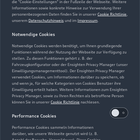
die "Cookie-Einstellungen" in der Fußzeile der Webseite. Weitere
Informationen sowie konkrete Hinweise zur Verwendung Ihrer
personenbezogenen Daten finden Sie in unserer
Cookie Richtlinie
,
unserem
Datenschutzhinweis
und im
Impressum
.
Zur Reparatur
Notwendige Cookies
Notwendige Cookies werden benötigt, um Ihnen grundlegende
Zurück nach oben
Funktionen während der Nutzung der Webseite zur Verfügung zu
stellen. Zu diesen Funktionen gehört z. B. der
Fahrzeugkonfigurator oder der Ensighten Privacy Manager (unser
Modelle
Einwilligungsmanagementtool). Der Ensighten Privacy Manager
verwendet Cookies, um Informationen darüber zu speichern, ob
und wenn ja, für welche Kategorien von Cookies Benutzer ihre
Kaufen & leasen
Alle Modelle
Einwilligung erteilt haben. Weitere Informationen zum Ensighten
Privacy Manager, sowie zu Ihren Rechten als betroffene Person
Modelle vergleichen
können Sie in unserer
Cookie Richtlinie
nachlesen.
Service & Zubehör
Neuwagensuche
Elektromodelle
Performance Cookies
Gebrauchtwagensuche
Support
Saisonale Angebote
Plug-in-Hybride
Performance Cookies sammeln Informationen
Gebrauchtwagen
darüber, wie unsere Webseite genutzt wird (z. B.
Audi Services
Über Audi
Anzahl der Besuche, Verweildauer). Diese Cookies