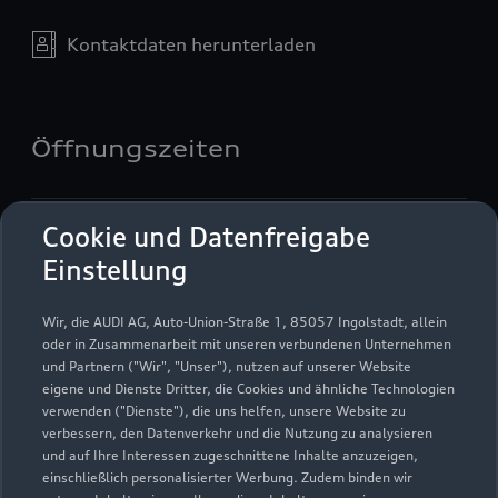
Kontaktdaten herunterladen
Öffnungszeiten
Service
Cookie und Datenfreigabe
Geschlossen
,
öffnet am
Montag 07:00
Einstellung
Teile- & Zubehörverkauf
Wir, die AUDI AG, Auto-Union-Straße 1, 85057 Ingolstadt, allein
Geschlossen
,
öffnet am
Montag 07:30
oder in Zusammenarbeit mit unseren verbundenen Unternehmen
und Partnern ("Wir", "Unser"), nutzen auf unserer Website
eigene und Dienste Dritter, die Cookies und ähnliche Technologien
verwenden ("Dienste"), die uns helfen, unsere Website zu
verbessern, den Datenverkehr und die Nutzung zu analysieren
und auf Ihre Interessen zugeschnittene Inhalte anzuzeigen,
einschließlich personalisierter Werbung. Zudem binden wir